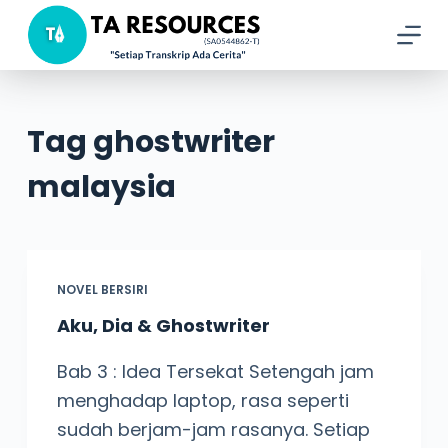
S
k
i
p
Tag
ghostwriter
t
o
malaysia
c
o
n
t
NOVEL BERSIRI
e
Aku, Dia & Ghostwriter
n
Bab 3 : Idea Tersekat Setengah jam
t
menghadap laptop, rasa seperti
sudah berjam-jam rasanya. Setiap