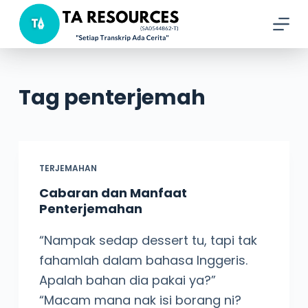
S
k
i
p
Tag
penterjemah
t
o
c
o
TERJEMAHAN
n
Cabaran dan Manfaat
t
Penterjemahan
e
n
“Nampak sedap dessert tu, tapi tak
t
fahamlah dalam bahasa Inggeris.
Apalah bahan dia pakai ya?”
“Macam mana nak isi borang ni?